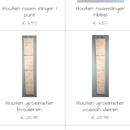
Houten naam slinger 1
Houten naamslinger
punt
ribbel
€ 2,50
€ 2,50
Houten groeimeter
Houten groeimeter
bosdieren
oceaan dieren
€ 25,95
€ 25,95