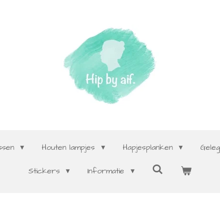
ssen
Houten lampjes
Hapjesplanken
Gele
Stickers
Informatie