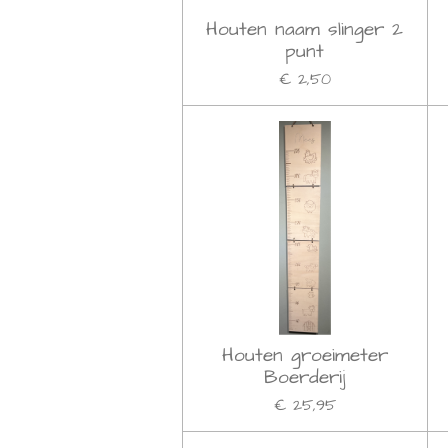
Houten naam slinger 2
punt
€ 2,50
Houten groeimeter
Boerderij
€ 25,95