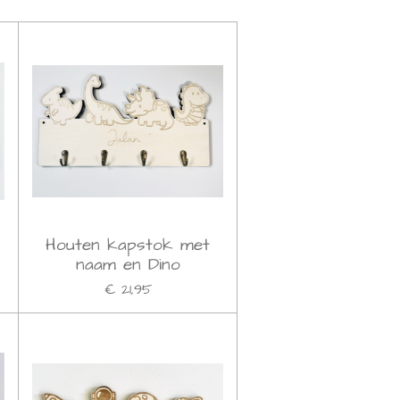
Houten kapstok met
s
naam en Dino
€ 21,95