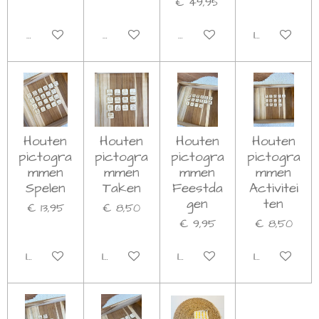
€ 49,95
Bekijk details
Bekijk details
Bekijk details
In winkelwag
Houten
Houten
Houten
Houten
pictogra
pictogra
pictogra
pictogra
mmen
mmen
mmen
mmen
Spelen
Taken
Feestda
Activitei
gen
ten
€ 13,95
€ 8,50
€ 9,95
€ 8,50
In winkelwagen
In winkelwagen
In winkelwagen
In winkelwag