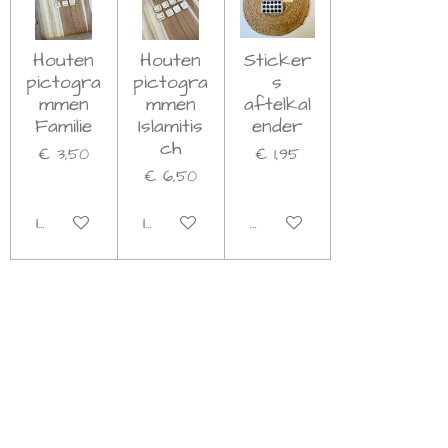
Houten
Houten
Sticker
pictogra
pictogra
s
mmen
mmen
aftelkal
Familie
Islamitis
ender
ch
€ 3,50
€ 1,95
€ 6,50
In winkelwagen
In winkelwagen
Bekijk details