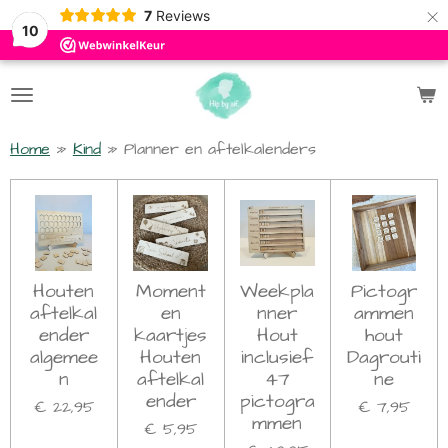
×
7
Reviews
10
Home
»
Kind
»
Planner en aftelkalenders
Houten
Moment
Weekpla
Pictogr
aftelkal
en
nner
ammen
ender
kaartjes
Hout
hout
algemee
Houten
inclusief
Dagrouti
n
aftelkal
47
ne
ender
pictogra
€ 22,95
€ 7,95
mmen
€ 5,95