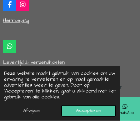
F
I
a
n
c
s
Herroeping
e
t
b
a
o
g
o
r
k
a
W
m
h
a
Levertijd & verzendkosten
t
s
Deze website maakt gebruik van cookies om uw
A
ervaring te verbeteren en op maat gemaakte
p
advertenties weer te geven. Door op
p
‘Accepteren’ te klikken, gaat u akkoord met het
© 2022 - 2026 hipbyaif
gebruik van alle cookies.
Powered by
JouwWeb
Afwijzen
Accepteren
E-mailadres
Telefoonnummer
Kaart
Instagram
WhatsApp