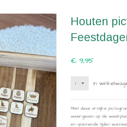
Houten pi
Feestdage
€ 9,95
In winkelwag
Met deze vrolijke pictogr
weergeven op de weekplann
en spannende tijden wanneer