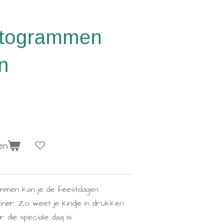
ctogrammen
n
en
ammen kan je de feestdagen
er. Zo weet je kindje in drukken
 die speciale dag is.