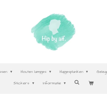
ssen
Houten lampjes
Hapjesplanken
Gele
Stickers
Informatie