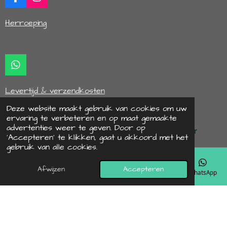
F
I
a
n
c
s
Herroeping
e
t
b
a
o
g
o
r
k
a
W
m
h
a
Levertijd & verzendkosten
t
s
Deze website maakt gebruik van cookies om uw
A
ervaring te verbeteren en op maat gemaakte
p
advertenties weer te geven. Door op
p
‘Accepteren’ te klikken, gaat u akkoord met het
© 2022 - 2026 hipbyaif
gebruik van alle cookies.
Powered by
JouwWeb
Afwijzen
Accepteren
E-mailadres
Telefoonnummer
Kaart
Instagram
WhatsApp