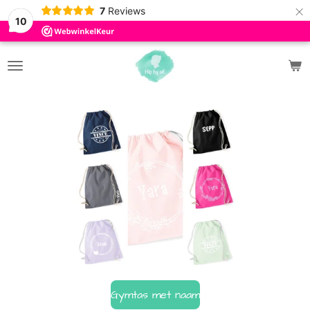
×
7
Reviews
10
Gymtas met naam