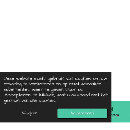
Deze website maakt gebruik van cookies om uw
ervaring te verbeteren en op maat gemaakte
advertenties weer te geven. Door op
‘Accepteren’ te klikken, gaat u akkoord met het
gebruik van alle cookies.
Afwijzen
Accepteren
E-mailadres
Telefoonnummer
Kaart
Instagram