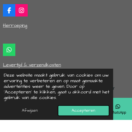
F
I
a
n
c
s
Herroeping
e
t
b
a
o
g
o
r
k
a
W
m
h
a
Levertijd & verzendkosten
t
s
Deze website maakt gebruik van cookies om uw
A
ervaring te verbeteren en op maat gemaakte
p
advertenties weer te geven. Door op
p
‘Accepteren’ te klikken, gaat u akkoord met het
© 2022 - 2026 hipbyaif
gebruik van alle cookies.
Powered by
JouwWeb
Afwijzen
Accepteren
E-mailadres
Telefoonnummer
Kaart
Instagram
WhatsApp