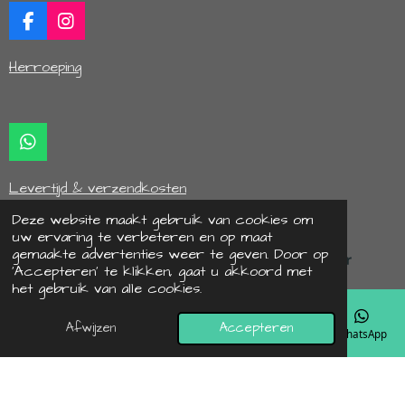
F
I
a
n
c
s
Herroeping
e
t
b
a
o
g
o
r
k
a
W
m
h
a
Levertijd & verzendkosten
t
s
Deze website maakt gebruik van cookies om
A
uw ervaring te verbeteren en op maat
p
gemaakte advertenties weer te geven. Door op
p
‘Accepteren’ te klikken, gaat u akkoord met
© 2022 - 2026 hipbyaif
het gebruik van alle cookies.
Powered by
JouwWeb
Afwijzen
Accepteren
E-mailadres
Telefoonnummer
Kaart
Instagram
WhatsApp