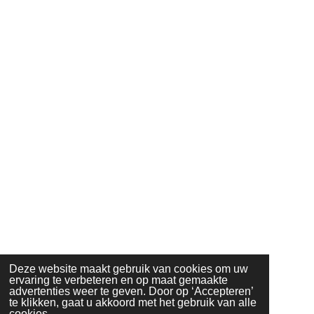
Deze website maakt gebruik van cookies om uw
ervaring te verbeteren en op maat gemaakte
advertenties weer te geven. Door op ‘Accepteren’
te klikken, gaat u akkoord met het gebruik van alle
cookies.