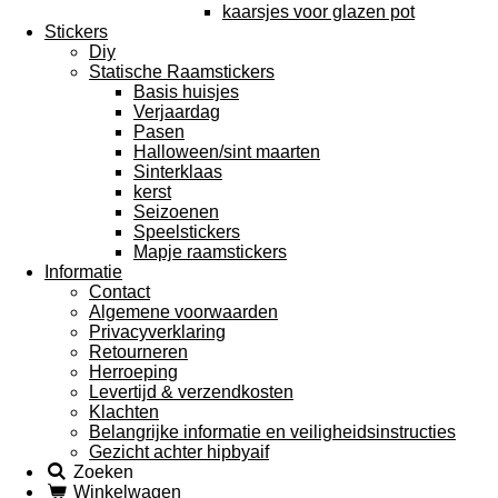
kaarsjes voor glazen pot
Stickers
Diy
Statische Raamstickers
Basis huisjes
Verjaardag
Pasen
Halloween/sint maarten
Sinterklaas
kerst
Seizoenen
Speelstickers
Mapje raamstickers
Informatie
Contact
Algemene voorwaarden
Privacyverklaring
Retourneren
Herroeping
Levertijd & verzendkosten
Klachten
Belangrijke informatie en veiligheidsinstructies
Gezicht achter hipbyaif
Zoeken
Winkelwagen