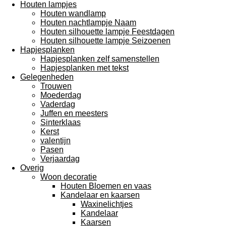
Houten lampjes
Houten wandlamp
Houten nachtlampje Naam
Houten silhouette lampje Feestdagen
Houten silhouette lampje Seizoenen
Hapjesplanken
Hapjesplanken zelf samenstellen
Hapjesplanken met tekst
Gelegenheden
Trouwen
Moederdag
Vaderdag
Juffen en meesters
Sinterklaas
Kerst
valentijn
Pasen
Verjaardag
Overig
Woon decoratie
Houten Bloemen en vaas
Kandelaar en kaarsen
Waxinelichtjes
Kandelaar
Kaarsen