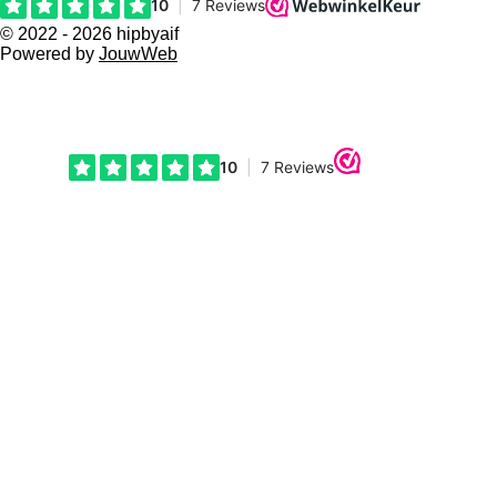
p
p
© 2022 - 2026 hipbyaif
Powered by
JouwWeb