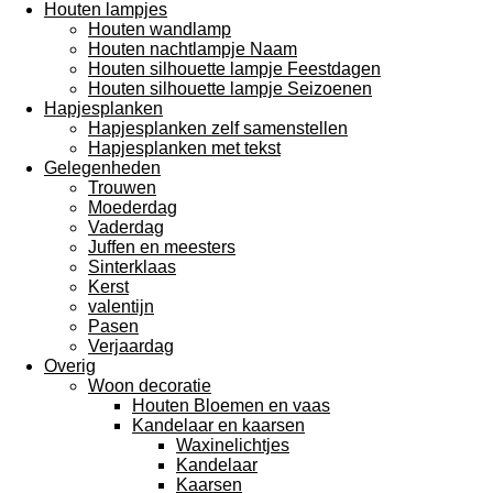
Houten lampjes
Houten wandlamp
Houten nachtlampje Naam
Houten silhouette lampje Feestdagen
Houten silhouette lampje Seizoenen
Hapjesplanken
Hapjesplanken zelf samenstellen
Hapjesplanken met tekst
Gelegenheden
Trouwen
Moederdag
Vaderdag
Juffen en meesters
Sinterklaas
Kerst
valentijn
Pasen
Verjaardag
Overig
Woon decoratie
Houten Bloemen en vaas
Kandelaar en kaarsen
Waxinelichtjes
Kandelaar
Kaarsen