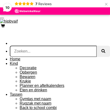
×
7
Reviews
Ga
10
direct
naar
de
hoofdinhoud
Home
Kind
Decoratie
Opbergen
Bewaren
Krukje
Planner en aftelkalenders
Eten en drinken
Tassen
Gymtas met naam
Rugzak met naam
Back to school combi