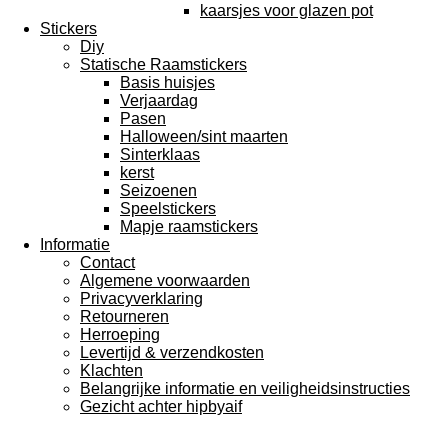
kaarsjes voor glazen pot
Stickers
Diy
Statische Raamstickers
Basis huisjes
Verjaardag
Pasen
Halloween/sint maarten
Sinterklaas
kerst
Seizoenen
Speelstickers
Mapje raamstickers
Informatie
Contact
Algemene voorwaarden
Privacyverklaring
Retourneren
Herroeping
Levertijd & verzendkosten
Klachten
Belangrijke informatie en veiligheidsinstructies
Gezicht achter hipbyaif