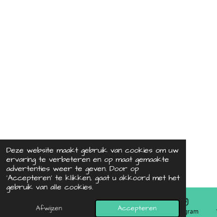
Deze website maakt gebruik van cookies om uw
ervaring te verbeteren en op maat gemaakte
advertenties weer te geven. Door op
‘Accepteren’ te klikken, gaat u akkoord met het
gebruik van alle cookies.
Afwijzen
Accepteren
E-mailadres
Telefoonnummer
Kaart
Instagram