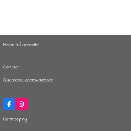
Meer informatie:
Contact
Algemene voorwaarden
F
I
a
n
c
s
Herroeping
e
t
b
a