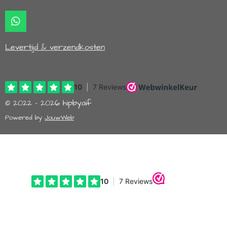
o
g
o
r
k
a
W
m
h
a
Levertijd & verzendkosten
t
s
A
p
p
© 2022 - 2026 hipbyaif
Powered by
JouwWeb