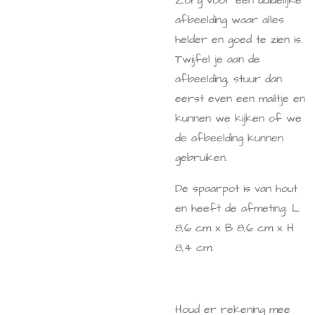
Zorg voor een duidelijke
afbeelding waar alles
helder en goed te zien is.
Twijfel je aan de
afbeelding, stuur dan
eerst even een mailtje en
kunnen we kijken of we
de afbeelding kunnen
gebruiken.
De spaarpot is van hout
en heeft de afmeting: L
8,6 cm x B 8,6 cm x H
8,4 cm.
Houd er rekening mee