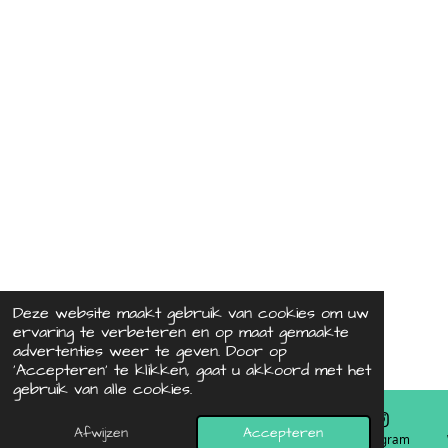
Deze website maakt gebruik van cookies om uw
ervaring te verbeteren en op maat gemaakte
advertenties weer te geven. Door op
‘Accepteren’ te klikken, gaat u akkoord met het
gebruik van alle cookies.
Afwijzen
Accepteren
E-mailadres
Telefoonnummer
Kaart
Instagram