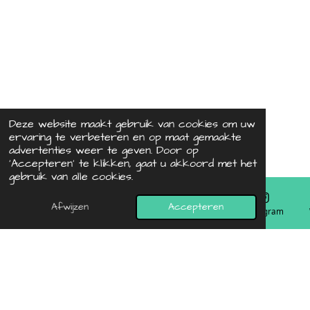
Deze website maakt gebruik van cookies om uw
ervaring te verbeteren en op maat gemaakte
advertenties weer te geven. Door op
‘Accepteren’ te klikken, gaat u akkoord met het
gebruik van alle cookies.
Afwijzen
Accepteren
E-mailadres
Telefoonnummer
Kaart
Instagram