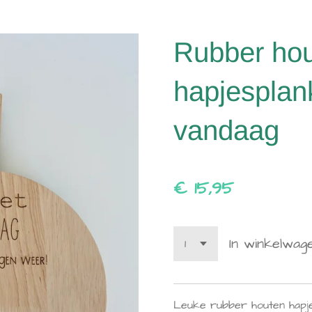
Rubber ho
hapjesplan
vandaag
€ 15,95
In winkelwag
Leuke rubber houten hapje