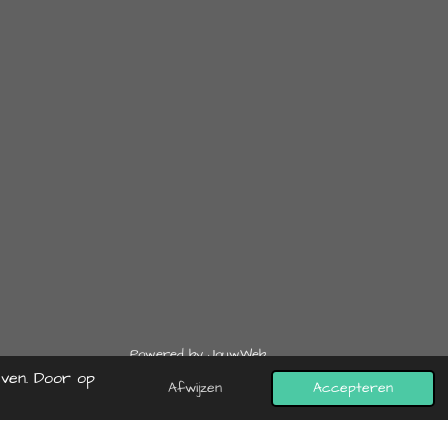
Powered by
JouwWeb
ven. Door op
Afwijzen
Accepteren