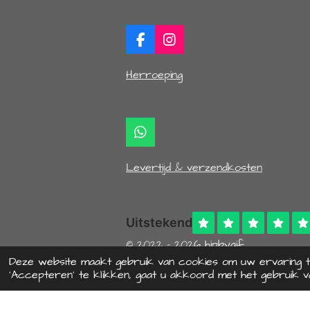
F
I
a
n
c
s
Herroeping
e
t
b
a
o
g
o
r
k
a
W
m
h
a
Levertijd & verzendkosten
t
s
A
p
p
© 2022 - 2026 hipbyaif
Deze website maakt gebruik van cookies om uw ervaring 
‘Accepteren’ te klikken, gaat u akkoord met het gebruik va