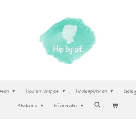
ssen
Houten lampjes
Hapjesplanken
Gele
Stickers
Informatie