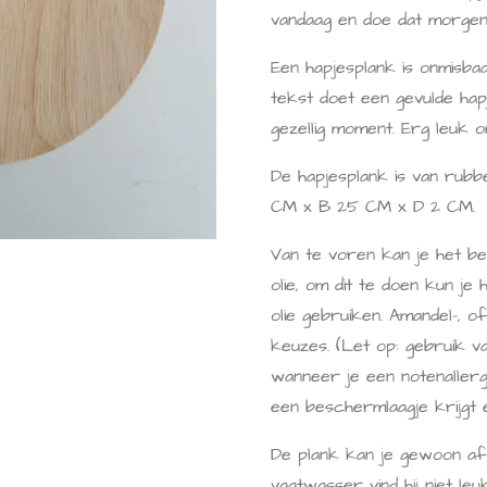
vandaag en doe dat morge
Een hapjesplank is onmisba
tekst doet een gevulde hapj
gezellig moment. Erg leuk 
De hapjesplank is van rubb
CM x B 25 CM x D 2 CM.
Van te voren kan je het be
olie, om dit te doen
kun je 
olie gebruiken. Amandel-, of
keuzes. (Let op: gebruik va
wanneer je een notenallerg
een beschermlaagje krijgt 
De plank kan je gewoon af
vaatwasser vind hij niet le