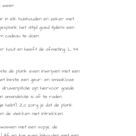
n weer.
ar in elk huishouden en zeker met
esplank het altijd goed tijdens een
om cadeau te doen.
er hout en heeft de afmeting: L 34
ste de plank even inwrijven met een
het beste een geur- en smaakloze
 druivenpitolie zijn hiervoor goede
n amandelolie is af te raden
ie hebt). Zo zorg je dat de plank
en de vlekken niet intrekken.
wassen met een sopje, de
uk! Af en toe even bijhouden met een