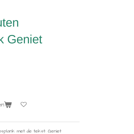
uten
k Geniet
en
splank met de tekst: Geniet