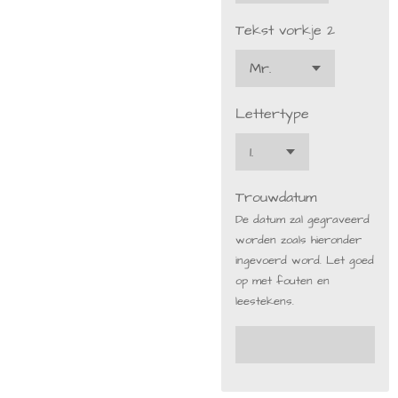
Tekst vorkje 2
Lettertype
Trouwdatum
De datum zal gegraveerd
worden zoals hieronder
ingevoerd word. Let goed
op met fouten en
leestekens.