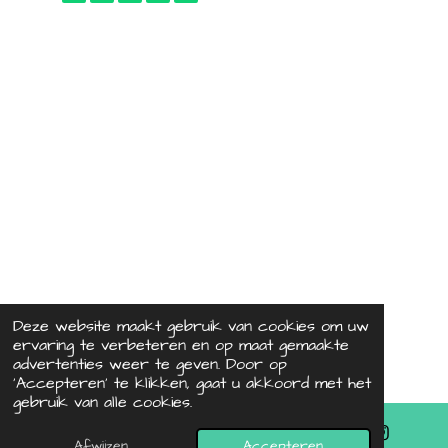
Deze website maakt gebruik van cookies om uw
ervaring te verbeteren en op maat gemaakte
advertenties weer te geven. Door op
‘Accepteren’ te klikken, gaat u akkoord met het
gebruik van alle cookies.
Afwijzen
Accepteren