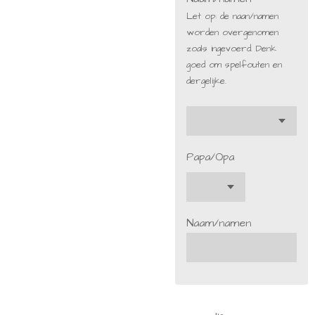
Let op: de naan/namen
worden overgenomen
zoals ingevoerd. Denk
goed om spelfouten en
dergelijke.
Papa/Opa
Naam/namen