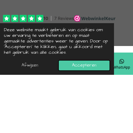
s
A
p
p
© 2022 - 2026 hipbyaif
Deze website maakt gebruik van cookies om
uw ervaring te verbeteren en op maat
Powered by
JouwWeb
gemaakte advertenties weer te geven. Door op
‘Accepteren’ te klikken, gaat u akkoord met
het gebruik van alle cookies.
Afwijzen
Accepteren
E-mailadres
Telefoonnummer
Kaart
Instagram
WhatsApp