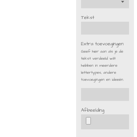
Tekst
Extra toevoegingen
Geef hier aan als je de
tekst verdeeld wilt
hebben in meerdere
lettertypes, andere
toevoegingen en ideeën.
Afbeelding