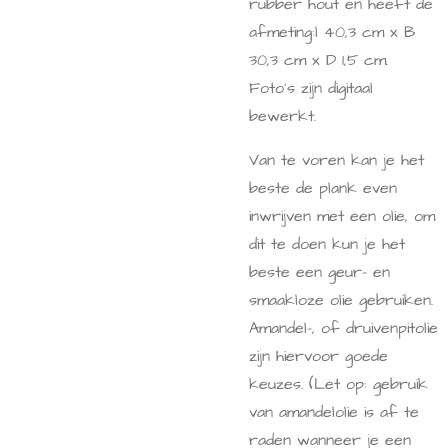
rubber hout en heeft de
afmeting:
l 40,3 cm x B
30,3 cm x D 1,5 cm.
Foto's zijn digitaal
bewerkt.
Van te voren kan je het
beste de plank even
inwrijven met een olie, om
dit te doen
kun je het
beste een geur- en
smaakloze olie gebruiken.
Amandel-, of druivenpitolie
zijn hiervoor goede
keuzes. (Let op: gebruik
van amandelolie is af te
raden wanneer je een