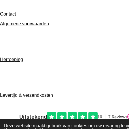
Contact
Algemene voorwaarden
F
I
a
n
Herroeping
c
s
e
t
b
a
o
g
o
r
W
k
a
h
m
Levertijd & verzendkosten
a
t
s
A
p
p
© 2022 - 2026 hipbyaif
Deze website maakt gebruik van cookies om uw ervaring te v