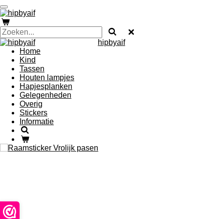
Ga
direct
naar
de
hipbyaif
hoofdinhoud
Home
Kind
Tassen
Houten lampjes
Hapjesplanken
Gelegenheden
Overig
Stickers
Informatie